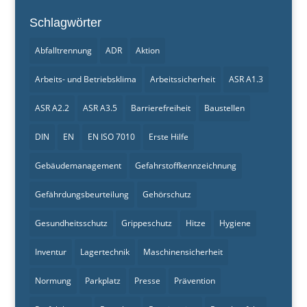
Schlagwörter
Abfalltrennung
ADR
Aktion
Arbeits- und Betriebsklima
Arbeitssicherheit
ASR A1.3
ASR A2.2
ASR A3.5
Barrierefreiheit
Baustellen
DIN
EN
EN ISO 7010
Erste Hilfe
Gebäudemanagement
Gefahrstoffkennzeichnung
Gefährdungsbeurteilung
Gehörschutz
Gesundheitsschutz
Grippeschutz
Hitze
Hygiene
Inventur
Lagertechnik
Maschinensicherheit
Normung
Parkplatz
Presse
Prävention