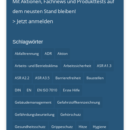
Mit Aktionen, Fachnews und Produkttests auf
dem neusten Stand bleiben!
> Jetzt anmelden
Schlagwörter
Abfalltrennung
ADR
Aktion
Arbeits- und Betriebsklima
Arbeitssicherheit
ASR A1.3
ASR A2.2
ASR A3.5
Barrierefreiheit
Baustellen
DIN
EN
EN ISO 7010
Erste Hilfe
Gebäudemanagement
Gefahrstoffkennzeichnung
Gefährdungsbeurteilung
Gehörschutz
Gesundheitsschutz
Grippeschutz
Hitze
Hygiene