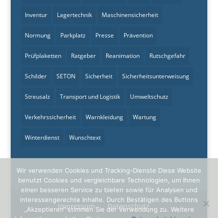
Inventur
Lagertechnik
Maschinensicherheit
Normung
Parkplatz
Presse
Prävention
Prüfplaketten
Ratgeber
Reanimation
Rutschgefahr
Schilder
SETON
Sicherheit
Sicherheitsunterweisung
Streusalz
Transport und Logistik
Umweltschutz
Verkehrssicherheit
Warnkleidung
Wartung
Winterdienst
Wunschtext
Wir verwenden Cookies und Tracking-Dienste Diese Website
benutzt Cookies und vergleichbare Technologien, um Ihnen
einen besseren Service zu bieten sowie für Analysen und
interessengerechte Inhalte. Durch Bestätigen des Buttons
Impressum
Datenschutz
„Akzeptieren“ stimmen Sie der Verwendung zu. Weitere