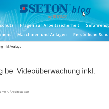
schutz
Fragen zur Arbeitssicherheit
Gefahrenst
ement
Maschinen und Anlagen
Persönliche Sch
 inkl. Vorlage
bei Videoüberwachung inkl.
gemein
,
Arbeitsstätten