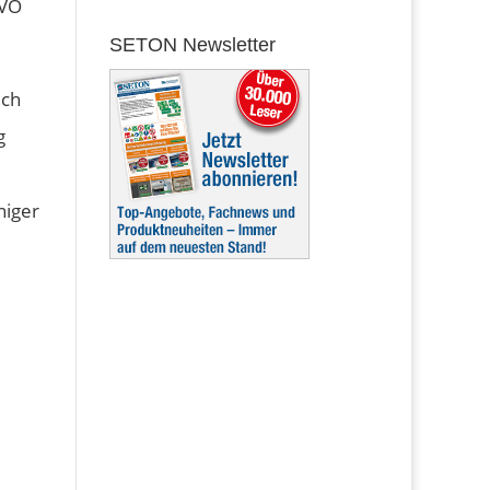
GVO
SETON Newsletter
ich
g
niger