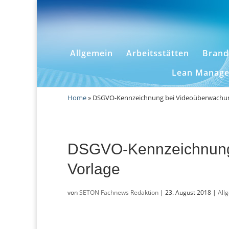
Allgemein
Arbeitsstätten
Brand
Lean Manag
Home
»
DSGVO-Kennzeichnung bei Videoüberwachung
DSGVO-Kennzeichnung 
Vorlage
von
SETON Fachnews Redaktion
|
23. August 2018
|
All