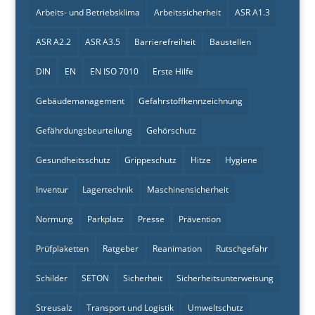
Arbeits- und Betriebsklima
Arbeitssicherheit
ASR A1.3
ASR A2.2
ASR A3.5
Barrierefreiheit
Baustellen
DIN
EN
EN ISO 7010
Erste Hilfe
Gebäudemanagement
Gefahrstoffkennzeichnung
Gefährdungsbeurteilung
Gehörschutz
Gesundheitsschutz
Grippeschutz
Hitze
Hygiene
Inventur
Lagertechnik
Maschinensicherheit
Normung
Parkplatz
Presse
Prävention
Prüfplaketten
Ratgeber
Reanimation
Rutschgefahr
Schilder
SETON
Sicherheit
Sicherheitsunterweisung
Streusalz
Transport und Logistik
Umweltschutz