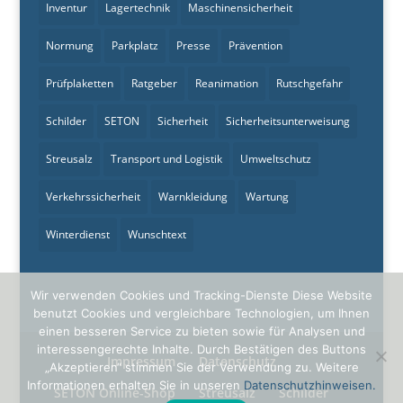
Inventur
Lagertechnik
Maschinensicherheit
Normung
Parkplatz
Presse
Prävention
Prüfplaketten
Ratgeber
Reanimation
Rutschgefahr
Schilder
SETON
Sicherheit
Sicherheitsunterweisung
Streusalz
Transport und Logistik
Umweltschutz
Verkehrssicherheit
Warnkleidung
Wartung
Winterdienst
Wunschtext
Wir verwenden Cookies und Tracking-Dienste Diese Website
benutzt Cookies und vergleichbare Technologien, um Ihnen
einen besseren Service zu bieten sowie für Analysen und
interessengerechte Inhalte. Durch Bestätigen des Buttons
Impressum
Datenschutz
„Akzeptieren“ stimmen Sie der Verwendung zu. Weitere
Informationen erhalten Sie in unseren
Datenschutzhinweisen.
SETON Online-Shop
Streusalz
Schilder