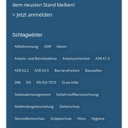
dem neusten Stand bleiben!
> Jetzt anmelden
Schlagwörter
Abfalltrennung
ADR
Aktion
Arbeits- und Betriebsklima
Arbeitssicherheit
ASR A1.3
ASR A2.2
ASR A3.5
Barrierefreiheit
Baustellen
DIN
EN
EN ISO 7010
Erste Hilfe
Gebäudemanagement
Gefahrstoffkennzeichnung
Gefährdungsbeurteilung
Gehörschutz
Gesundheitsschutz
Grippeschutz
Hitze
Hygiene