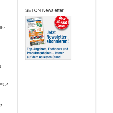
SETON Newsletter
Ihr
t
range
u