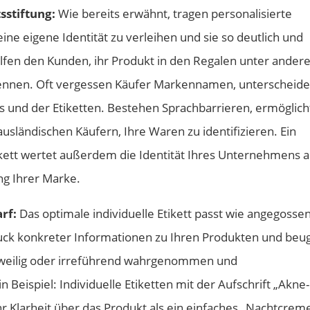
sstiftung:
Wie bereits erwähnt, tragen personalisierte
ne eigene Identität zu verleihen und sie so deutlich und
lfen den Kunden, ihr Produkt in den Regalen unter ander
kennen. Oft vergessen Käufer Markennamen, unterscheid
 und der Etiketten. Bestehen Sprachbarrieren, ermöglich
ausländischen Käufern, Ihre Waren zu identifizieren. Ein
ett wertet außerdem die Identität Ihres Unternehmens a
ng Ihrer Marke.
rf:
Das optimale individuelle Etikett passt wie angegosse
uck konkreter Informationen zu Ihren Produkten und beu
ngweilig oder irreführend wahrgenommen und
n Beispiel: Individuelle Etiketten mit der Aufschrift „Akne-
 Klarheit über das Produkt als ein einfaches „Nachtcreme