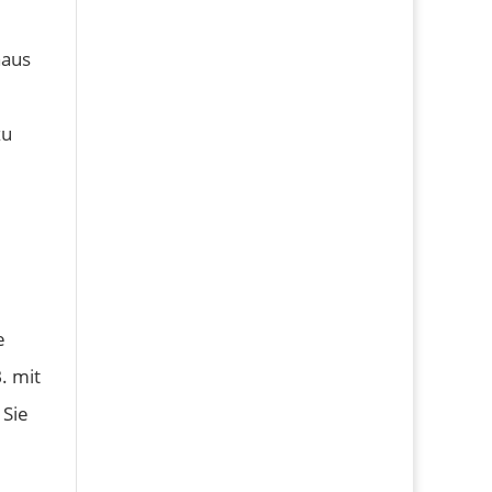
naus
zu
e
. mit
 Sie