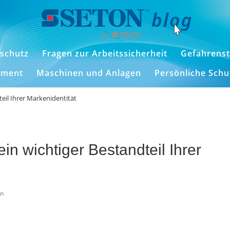
schutz
Fragen zur Arbeitssicherheit
Gefahrenst
ement
Maschinen und Anlagen
Persönliche Sch
teil Ihrer Markenidentität
 ein wichtiger Bestandteil Ihrer
in