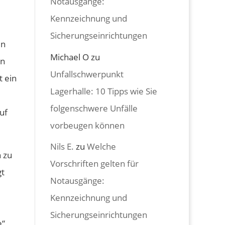
Notausgänge:
Kennzeichnung und
Sicherungseinrichtungen
en
Michael O
zu
en
Unfallschwerpunkt
t ein
Lagerhalle: 10 Tipps wie Sie
folgenschwere Unfälle
uf
vorbeugen können
Nils E.
zu
Welche
n zu
Vorschriften gelten für
gt
Notausgänge:
Kennzeichnung und
Sicherungseinrichtungen
“.