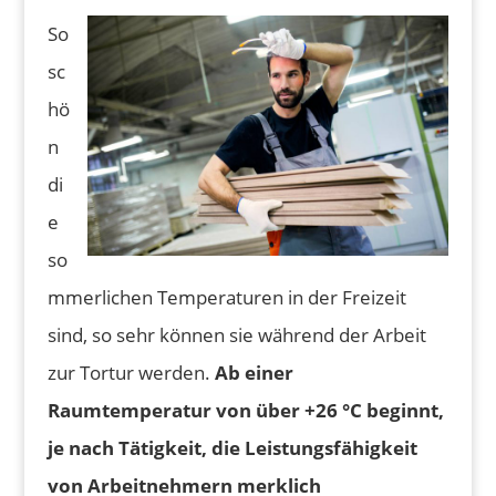
So
sc
hö
n
di
e
so
mmerlichen Temperaturen in der Freizeit
sind, so sehr können sie während der Arbeit
zur Tortur werden.
Ab einer
Raumtemperatur von über +26 °C beginnt,
je nach Tätigkeit, die Leistungsfähigkeit
von Arbeitnehmern merklich