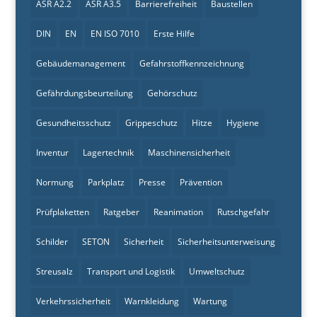
ASR A2.2
ASR A3.5
Barrierefreiheit
Baustellen
DIN
EN
EN ISO 7010
Erste Hilfe
Gebäudemanagement
Gefahrstoffkennzeichnung
Gefährdungsbeurteilung
Gehörschutz
Gesundheitsschutz
Grippeschutz
Hitze
Hygiene
Inventur
Lagertechnik
Maschinensicherheit
Normung
Parkplatz
Presse
Prävention
Prüfplaketten
Ratgeber
Reanimation
Rutschgefahr
Schilder
SETON
Sicherheit
Sicherheitsunterweisung
Streusalz
Transport und Logistik
Umweltschutz
Verkehrssicherheit
Warnkleidung
Wartung